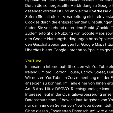
Durch die so hergestellte Verbindung zu Google 
gesendet worden ist und an welche IP-Adresse die
Sofern Sie mit dieser Verarbeitung nicht einversta
Cookies durch die entsprechenden Einstellungen i
finden Sie vorstehend unter dem Punkt „Cookies“
Zudem erfolgt die Nutzung von Google Maps sowi
den
Google-Nutzungsbedingungen
https://polic
den
Geschäftsbedingungen für Google Maps
http
Überdies bietet Google unter
https://policies.goo
YouTube
In unserem Internetauftritt setzen wir YouTube ei
Ireland Limited, Gordon House, Barrow Street, Du
Wir nutzen YouTube im Zusammenhang mit der Fu
anzeigen zu können. Im Falle einer von Ihnen erte
Art. 6 Abs. 1 lit. a DSGVO. Rechtsgrundlage kann a
Interesse liegt in der Qualitätsverbesserung unsere
Datenschutzmodus“ bewirkt laut Angaben von Yo
nur dann an den Server von YouTube übermittelt w
Ohne diesen „Erweiterten Datenschutz“ wird ei