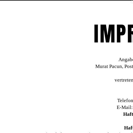
IMP
Angab
Murat Pacun, Pos
vertrete
Telefo
E-Mail
Haft
Haf